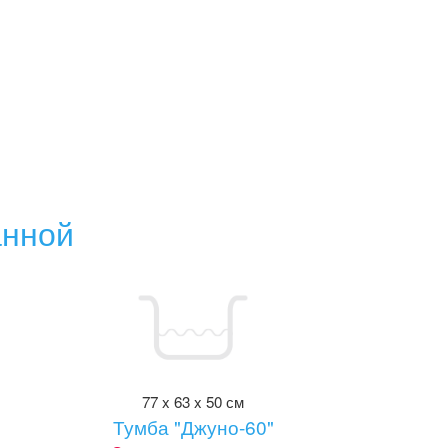
анной
77 x 63 x 50 см
"
Тумба "Джуно-60"