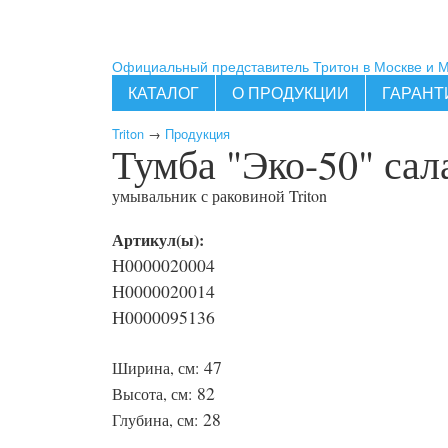
Официальный представитель Тритон в Москве и 
КАТАЛОГ
О ПРОДУКЦИИ
ГАРАНТ
Triton
→
Продукция
Тумба "Эко-50" сал
умывальник с раковиной
Triton
Артикул(ы):
Н0000020004
Н0000020014
Н0000095136
47
Ширина, см:
82
Высота, см:
28
Глубина, см: