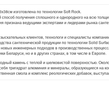
х38см изготовлена по технологии Soft Rock.
ой способ получения сплошного и однородного на всю толщ
гия признана ведущими экспертами и лидерами рынка сант
ыскательных клиентов, технологи и специалисты компании
ства сантехнической продукции по технологии Solid Surfac
 новых инженерных подходов в производственных процесс
и Беларуси, но и в других странах, в том числе в Европе.
дный камень с теплой и шелковистой поверхностью. Около 
ебя тригидрат алюминия и минералы, образующиеся на кон
ственная смола и комплекс реологических добавок, выступ