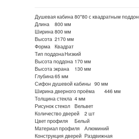
Душевая кабина 80*80 с квадратным поддоно
Длина	800 мм

Ширина	800 мм

Высота	2170 мм

Форма	Квадрат

Тип поддона	Низкий

Высота поддона	170 мм

Высота экрана	130 мм

Глубина	65 мм

Сифон душевой кабины	90 мм

Ширина дверного проёма	446 мм

Толщина стекла	4 мм

Рисунок стекол	Вельвет

Количество дверей	2 шт

Цвет профиля	Белый

Материал профиля	Алюминий

Конструкция дверей	Раздвижная
