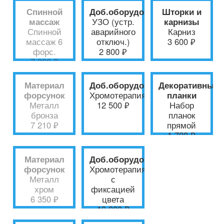
Спинной
Доб.оборудование
Шторки и
массаж
УЗО (устр.
карнизы
Спинной
аварийного
Карниз
массаж 6
отключ.)
3 600 ₽
форс.
2 800 ₽
7 300 ₽
Материал
Доб.оборудование
Декоративные
форсунок
Хромотерапия
планки
Металл
12 500 ₽
Набор
бронза
планок
7 210 ₽
прямой
1 700 ₽
Материал
Доб.оборудование
форсунок
Хромотерапия
Металл
с
хром
фиксацией
6 350 ₽
цвета
19 800 ₽