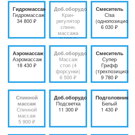
Гидромассаж
Доб.оборудование
Смеситель
Гидромассаж
Кран-
Сisa
34 800 ₽
регулятор
(однопозиционн
спинн.
6 030 ₽
массажа
3 200 ₽
Аэромассаж
Доб.оборудование
Смеситель
Аэромассаж
Массаж
Супер
18 430 ₽
стоп (4
Грифф
форсунки)
(трехпозиционн
6 500 ₽
9 780 ₽
Спинной
Доб.оборудование
Подголовник
массаж
Подсветка
Белый
Спинной
11 300 ₽
1 430 ₽
массаж
5 900 ₽