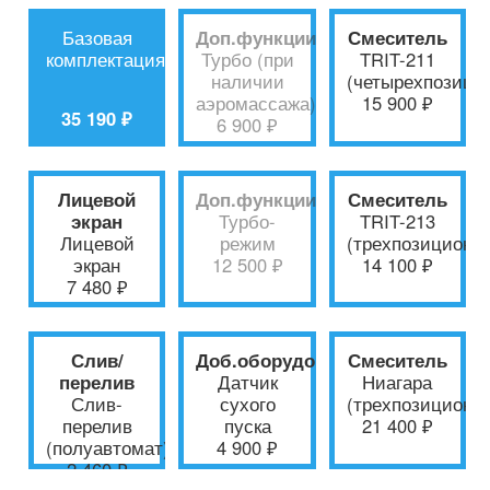
Базовая
Доп.функции
Смеситель
комплектация
Турбо (при
TRIT-211
наличии
(четырехпозици
аэромассажа)
15 900 ₽
35 190 ₽
6 900 ₽
Лицевой
Доп.функции
Смеситель
экран
Турбо-
TRIT-213
Лицевой
режим
(трехпозиционн
экран
12 500 ₽
14 100 ₽
7 480 ₽
Слив/
Доб.оборудование
Смеситель
перелив
Датчик
Ниагара
Слив-
сухого
(трехпозиционн
перелив
пуска
21 400 ₽
(полуавтомат)
4 900 ₽
2 460 ₽