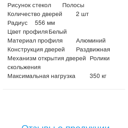
Рисунок стекол	Полосы

Количество дверей	2 шт

Радиус	556 мм

Цвет профиля	Белый

Материал профиля	Алюминий

Конструкция дверей	Раздвижная

Механизм открытия дверей	Ролики 
скольжения

Отзывы о продукции