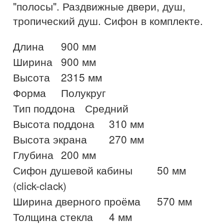
"полосы". Раздвижные двери, душ,
тропический душ. Сифон в комплекте.
Длина	900 мм

Ширина	900 мм

Высота	2315 мм

Форма	Полукруг

Тип поддона	Средний

Высота поддона	310 мм

Высота экрана	270 мм

Глубина	200 мм

Сифон душевой кабины	50 мм 
(click-clack)

Ширина дверного проёма	570 мм

Толщина стекла	4 мм
