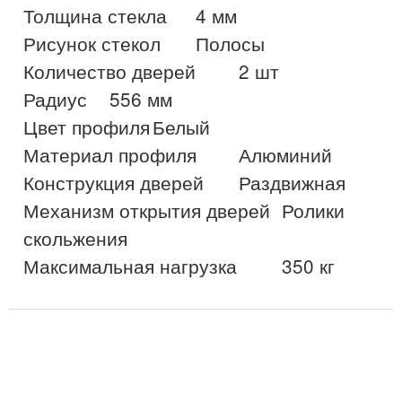
Толщина стекла	4 мм

Рисунок стекол	Полосы

Количество дверей	2 шт

Радиус	556 мм

Цвет профиля	Белый

Материал профиля	Алюминий

Конструкция дверей	Раздвижная

Механизм открытия дверей	Ролики 
скольжения
