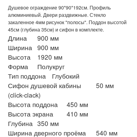
Душевое ограждение 90*90*192см. Профиль
алюминиевый. Двери раздвижные. Стекло
закаленное 4мм рисунок "полосы". Поддон высотой
45см (глубина 35см) и сифон в комплекте.
Длина	900 мм

Ширина	900 мм

Высота	1920 мм

Форма	Полукруг

Тип поддона	Глубокий

Сифон душевой кабины	50 мм 
(click-clack)

Высота поддона	450 мм

Высота экрана	410 мм

Глубина	350 мм

Ширина дверного проёма	540 мм
