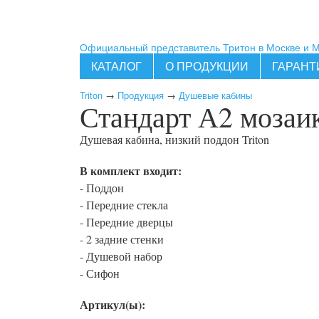
Официальный представитель Тритон в Москве и 
КАТАЛОГ
О ПРОДУКЦИИ
ГАРАНТ
Triton
→
Продукция
→
Душевые кабины
Стандарт А2 мозаи
Душевая кабина, низкий поддон
Triton
В комплект входит:
- Поддон
- Передние стекла
- Передние дверцы
- 2 задние стенки
- Душевой набор
- Сифон
Артикул(ы):