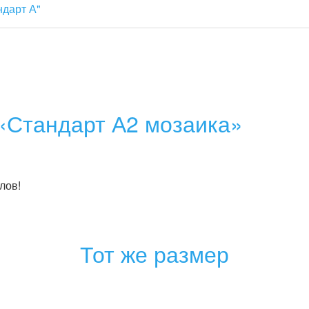
ндарт А"
«Стандарт А2 мозаика»
лов!
Тот же размер