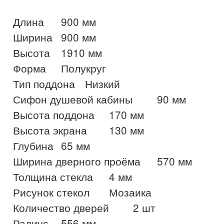
Длина	900 мм

Ширина	900 мм

Высота	1910 мм

Форма	Полукруг

Тип поддона	Низкий

Сифон душевой кабины	90 мм

Высота поддона	170 мм

Высота экрана	130 мм

Глубина	65 мм

Ширина дверного проёма	570 мм

Толщина стекла	4 мм

Рисунок стекол	Мозаика

Количество дверей	2 шт

Радиус	556 мм
