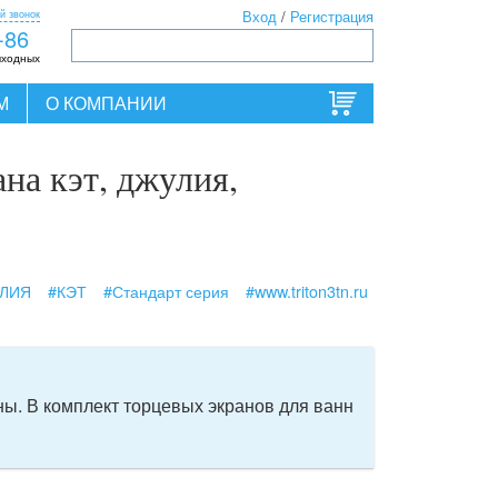
й звонок
Вход
/
Регистрация
-86
ыходных
М
О КОМПАНИИ
на кэт, джулия,
ЛИЯ
#КЭТ
#Стандарт серия
#www.triton3tn.ru
ы. В комплект торцевых экранов для ванн