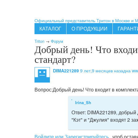
Официальный представитель Тритон в Москве и 
КАТАЛОГ
О ПРОДУКЦИИ
ГАРАНТ
Triton
→
Форум
Добрый день! Что входи
стандарт?
9 лет,9 месяцев назад
на www
DIMA221289
Вопрос:
Добрый день! Что входит в комплект
Irina_Sh
Ответ:
DIMA221289, добрый д
"Кэт" и "Джулия" входят 2 з
Войдите или Зарегистрируйтесь
, чтоб оста