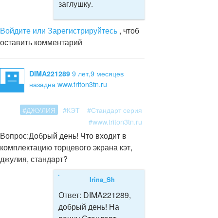
заглушку.
Войдите или Зарегистрируйтесь
, чтоб
оставить комментарий
9 лет,9 месяцев
DIMA221289
назад
на www.triton3tn.ru
#ДЖУЛИЯ
#КЭТ
#Стандарт серия
#www.triton3tn.ru
Вопрос:
Добрый день! Что входит в
комплектацию торцевого экрана кэт,
джулия, стандарт?
Irina_Sh
Ответ:
DIMA221289,
добрый день! На