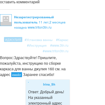
оставить комментарий
Незарегистрированный
11 лет,2 месяцев
пользователь
назад
на www.triton3tn.ru
#ДЖУЛИЯ
#Установка ванны
#Каркас
#Инструкция
#www.3tn.ru
#www.triton3tn.ru
Вопрос:
Здраствуйте! Пришлите,
пожалуйста, инструкцию по сборке
каркаса для ванны джулия 160 см. на
адрес
Заранее спасибо!
емейл
Irina_Sh
Ответ:
Добрый день!
На указанный
электронный адрес