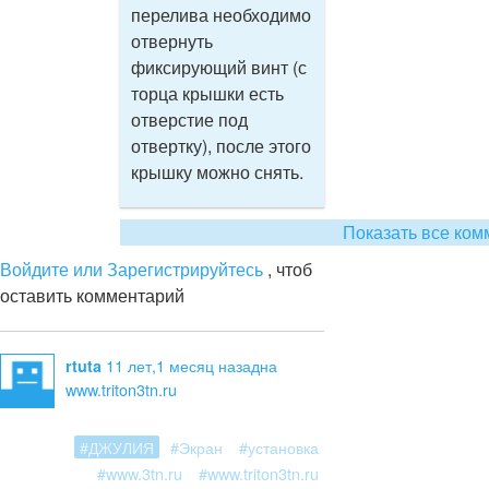
перелива необходимо
отвернуть
фиксирующий винт (с
торца крышки есть
отверстие под
отвертку), после этого
крышку можно снять.
Показать все ком
Войдите или Зарегистрируйтесь
, чтоб
оставить комментарий
11 лет,1 месяц назад
на
rtuta
www.triton3tn.ru
#ДЖУЛИЯ
#Экран
#установка
#www.3tn.ru
#www.triton3tn.ru