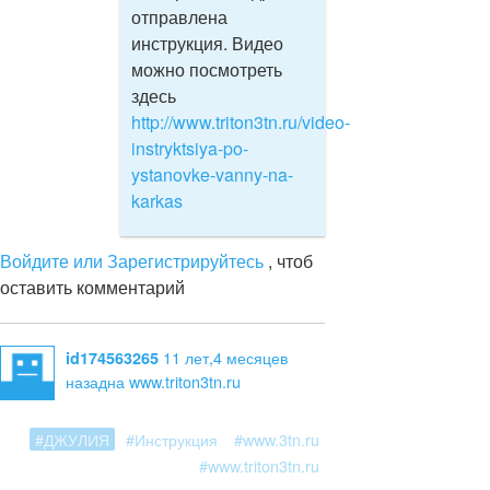
отправлена
инструкция. Видео
можно посмотреть
здесь
http://www.triton3tn.ru/video-
instryktsiya-po-
ystanovke-vanny-na-
karkas
Войдите или Зарегистрируйтесь
, чтоб
оставить комментарий
11 лет,4 месяцев
id174563265
назад
на www.triton3tn.ru
#ДЖУЛИЯ
#Инструкция
#www.3tn.ru
#www.triton3tn.ru