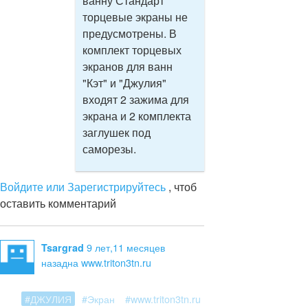
ванну Стандарт
торцевые экраны не
предусмотрены. В
комплект торцевых
экранов для ванн
"Кэт" и "Джулия"
входят 2 зажима для
экрана и 2 комплекта
заглушек под
саморезы.
Войдите или Зарегистрируйтесь
, чтоб
оставить комментарий
9 лет,11 месяцев
Tsargrad
назад
на www.triton3tn.ru
#ДЖУЛИЯ
#Экран
#www.triton3tn.ru