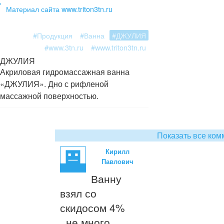
Материал сайта www.triton3tn.ru
#Продукция
#Ванна
#ДЖУЛИЯ
#www.3tn.ru
#www.triton3tn.ru
ДЖУЛИЯ
Акриловая гидромассажная ванна
«ДЖУЛИЯ». Дно с рифленой
массажной поверхностью.
Показать все ком
Кирилл
Павлович
Ванну
взял со
скидосом 4%
..не много