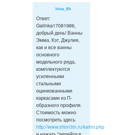
Irina_Sh
Ответ:
Galinka17081986,
добрый день! Ванны
Эмма, Кэт, Джулия,
как и все ванны
основного
модельного ряда,
комплектуются
усиленными
стальными
оцинкованными
каркасами из П-
образного профиля.
Стоимость можно
посмотреть здесь
http://www.triton3tn.ru/katrin.php
и нажать "перейти в