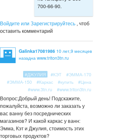
700-66-90.
Войдите или Зарегистрируйтесь
, чтоб
оставить комментарий
10 лет,9 месяцев
Galinka17081986
назад
на www.triton3tn.ru
#ДЖУЛИЯ
#КЭТ
#ЭММА-170
#ЭММА-150
#Каркас
#купить
#Цена
#www.3tn.ru
#www.triton3tn.ru
Вопрос:
Добрый день! Подскажите,
пожалуйста, возможно ли заказать у
вас ванну без посреднических
магазинов? И какой каркас у ванн:
Эмма, Кэт и Джулия, стоимость этих
торговых продуктов?