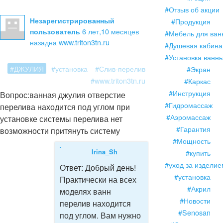
#Отзыв об акции
Незарегистрированный
#Продукция
6 лет,10 месяцев
пользователь
#Мебель для ван
назад
на www.triton3tn.ru
#Душевая кабина
#Установка ванн
#ДЖУЛИЯ
#установка
#Слив-перелив
#Экран
#www.triton3tn.ru
#Каркас
#Инструкция
Вопрос:
ванная джулия отверстие
#Гидромассаж
перелива находится под углом при
#Аэромассаж
установке системы перелива нет
#Гарантия
возможности притянуть систему
#Мощность
Irina_Sh
#купить
#уход за изделие
Ответ:
Добрый день!
#установка
Практически на всех
#Акрил
моделях ванн
#Новости
перелив находится
#Senosan
под углом. Вам нужно