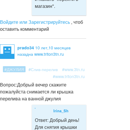
магазин".
Войдите или Зарегистрируйтесь
, чтоб
оставить комментарий
10 лет,10 месяцев
prado34
назад
на www.triton3tn.ru
#ДЖУЛИЯ
#Слив-перелив
#www.3tn.ru
#www.triton3tn.ru
Вопрос:
Добрый вечер скажите
пожалуйста снимается ли крышка
перелива на ванной джулия
Irina_Sh
Ответ:
Добрый день!
Для снятия крышки