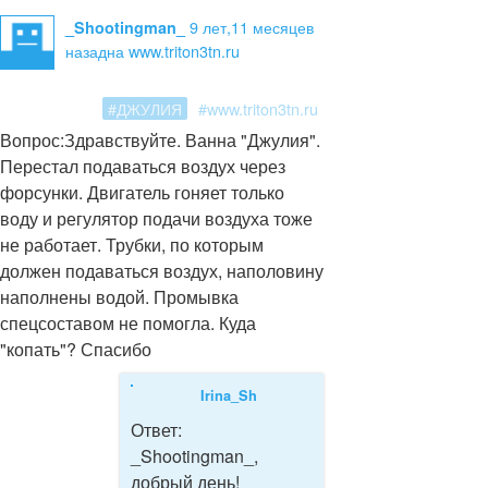
9 лет,11 месяцев
_Shootingman_
назад
на www.triton3tn.ru
#ДЖУЛИЯ
#www.triton3tn.ru
Вопрос:
Здравствуйте. Ванна "Джулия".
Перестал подаваться воздух через
форсунки. Двигатель гоняет только
воду и регулятор подачи воздуха тоже
не работает. Трубки, по которым
должен подаваться воздух, наполовину
наполнены водой. Промывка
спецсоставом не помогла. Куда
"копать"? Спасибо
Irina_Sh
Ответ:
_Shootingman_,
добрый день!