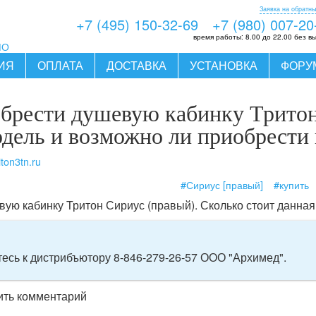
Заявка на обратны
+7 (495) 150-32-69
+7 (980) 007-20
время работы:
8.00 до 22.00 без в
МО
ИЯ
ОПЛАТА
ДОСТАВКА
УСТАНОВКА
ФОРУ
брести душевую кабинку Тритон
одель и возможно ли приобрести
iton3tn.ru
#Сириус [правый]
#купить
вую кабинку Тритон Сириус (правый). Сколько стоит данна
есь к дистрибъютору 8-846-279-26-57 ООО "Архимед".
вить комментарий