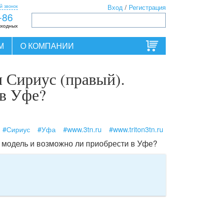
й звонок
Вход
/
Регистрация
-86
ыходных
М
О КОМПАНИИ
 Сириус (правый).
 в Уфе?
#Сириус
#Уфа
#www.3tn.ru
#www.triton3tn.ru
я модель и возможно ли приобрести в Уфе?