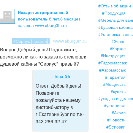
#Отзыв об акции
Незарегистрированный
#Продукция
8 лет,8 месяцев
пользователь
#Мебель для ван
назад
на www.eburg3tn.ru
#Душевая кабина
#Установка ванн
#Сириус [правый]
#www.eburg3tn.ru
#Экран
#Каркас
Вопрос:
Добрый день! Подскажите,
#Инструкция
возможно ли как-то заказать стекло для
#Гидромассаж
душевой кабины "Сириус" правый?
#Аэромассаж
Irina_Sh
#Гарантия
#Мощность
Ответ:
Добрый день!
#купить
Позвоните
#уход за изделие
пожалуйста нашему
#установка
дистрибьютору в
#Акрил
г.Екатеринбург по т.8-
#Новости
343-286-32-47
#Senosan