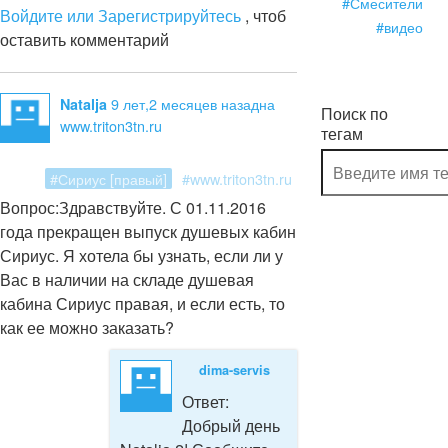
#Смесители
Войдите или Зарегистрируйтесь
, чтоб
#видео
оставить комментарий
9 лет,2 месяцев назад
на
Natalja
Поиск по
www.triton3tn.ru
тегам
#Сириус [правый]
#www.triton3tn.ru
Вопрос:
Здравствуйте. С 01.11.2016
года прекращен выпуск душевых кабин
Сириус. Я хотела бы узнать, если ли у
Вас в наличии на складе душевая
кабина Сириус правая, и если есть, то
как ее можно заказать?
dima-servis
Ответ:
Добрый день