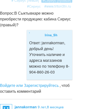
# Сириус [левый]
#Сириус [правый]
#Сириус
#www.triton3tn.ru
Вопрос:
В Сыктывкаре можно
приобрести продукцию: кабина Сириус
(правый)?
Irina_Sh
Ответ:
jannakorman,
добрый день!
Уточнить наличие и
адреса магазинов
можно по телефону 8-
904-860-26-03
Войдите или Зарегистрируйтесь
, чтоб
оставить комментарий
9 лет,8 месяцев
jannakorman