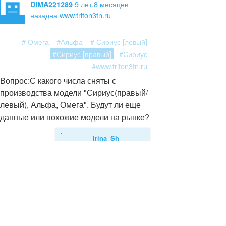
9 лет,8 месяцев
DIMA221289
назад
на www.triton3tn.ru
# Омега
#Альфа
# Сириус [левый]
#Сириус [правый]
#Сириус
#www.triton3tn.ru
Вопрос:
С какого числа сняты с
производства модели "Сириус(правый/
левый), Альфа, Омега". Будут ли еще
данные или похожие модели на рынке?
Irina_Sh
Ответ:
DIMA221289,
добрый день!
Уточните пожалуйста
в каком городе Вы
находитесь. Или
свяжитесь с единым