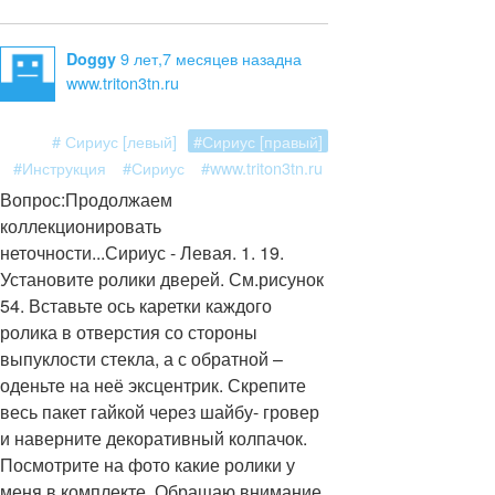
9 лет,7 месяцев назад
на
Doggy
www.triton3tn.ru
# Сириус [левый]
#Сириус [правый]
#Инструкция
#Сириус
#www.triton3tn.ru
Вопрос:
Продолжаем
коллекционировать
неточности...Сириус - Левая. 1. 19.
Установите ролики дверей. См.рисунок
54. Вставьте ось каретки каждого
ролика в отверстия со стороны
выпуклости стекла, а с обратной –
оденьте на неё эксцентрик. Скрепите
весь пакет гайкой через шайбу- гровер
и наверните декоративный колпачок.
Посмотрите на фото какие ролики у
меня в комплекте. Обращаю внимание