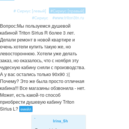
# Сириус [левый]
#Сириус [правый]
#Сириус
#www.triton3tn.ru
Вопрос:
Мы пользуемся душевой
кабиной Triton Sirius R более 3 лет.
Делали ремонт в новой квартире и
очень хотели купить такую же, но
левостороннюю. Хотели уже делать
заказ, но оказалось, что с ноября эту
чудесную кабину сняли с производства.
А у вас остались только 90х90 :((
Почему? Это же была просто отличная
кабина!!! Все магазины обзвонила - нет.
Может, есть какой-то способ
приобрести душевую кабину Triton
Sirius L?
емейл
Irina_Sh