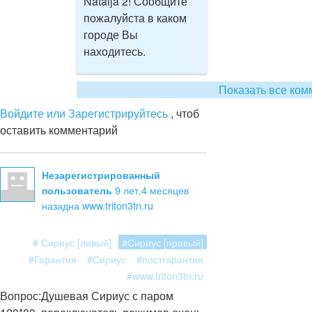
Natalja 2! Сообщите
пожалуйста в каком
городе Вы
находитесь.
Показать все ком
Войдите или Зарегистрируйтесь
, чтоб
оставить комментарий
Незарегистрированный
9 лет,4 месяцев
пользователь
назад
на www.triton3tn.ru
# Сириус [левый]
#Сириус [правый]
#Гарантия
#Сириус
#постгарантия
#www.triton3tn.ru
Вопрос:
Душевая Сириус с паром