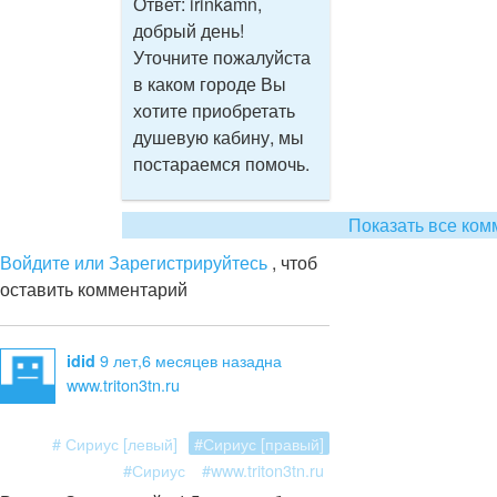
Ответ:
irinkamn,
добрый день!
Уточните пожалуйста
в каком городе Вы
хотите приобретать
душевую кабину, мы
постараемся помочь.
Показать все ком
Войдите или Зарегистрируйтесь
, чтоб
оставить комментарий
9 лет,6 месяцев назад
на
idid
www.triton3tn.ru
# Сириус [левый]
#Сириус [правый]
#Сириус
#www.triton3tn.ru