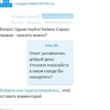
назад
на www.triton3tn.ru
# Сириус [левый]
#Сириус [правый]
#купить
#Сириус
#www.triton3tn.ru
Вопрос:
Здравствуйте! Кабина Сириус
правая - заказать можно?
Irina_Sh
Ответ:
jannakorman,
добрый день!
Уточните пожалуйста
в каком городе Вы
находитесь?
Войдите или Зарегистрируйтесь
, чтоб
оставить комментарий