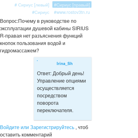
# Сириус [левый]
#Сириус [правый]
#Сириус
#www.rostov3tn.ru
Вопрос:
Почему в руководстве по
эксплуатации душевой кабины SIRIUS
R-правая нет разъяснения функций
кнопок пользования водой и
гидромассажем?
Irina_Sh
Ответ:
Добрый день!
Управление опциями
осуществляется
посредством
поворота
переключателя.
Войдите или Зарегистрируйтесь
, чтоб
оставить комментарий