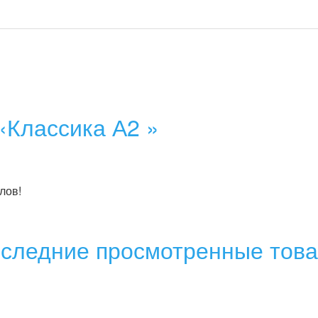
«Классика А2 »
лов!
следние просмотренные тов