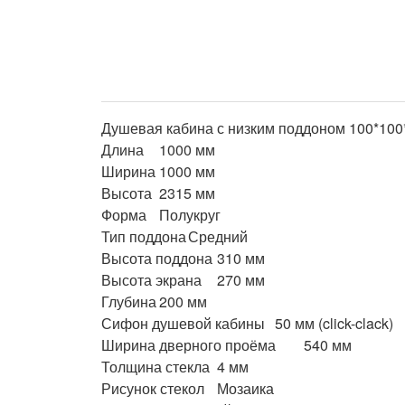
Душевая кабина с низким поддоном 100*100*
Длина	1000 мм

Ширина	1000 мм

Высота	2315 мм

Форма	Полукруг

Тип поддона	Средний

Высота поддона	310 мм

Высота экрана	270 мм

Глубина	200 мм

Сифон душевой кабины	50 мм (click-clack)

Ширина дверного проёма	540 мм

Толщина стекла	4 мм

Рисунок стекол	Мозаика
