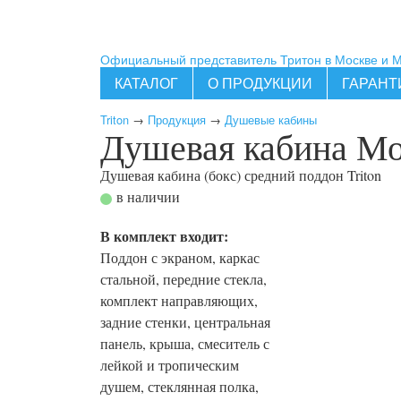
Официальный представитель Тритон в Москве и 
КАТАЛОГ
О ПРОДУКЦИИ
ГАРАНТ
Triton
→
Продукция
→
Душевые кабины
Душевая кабина Мо
Душевая кабина (бокс) средний поддон
Triton
в наличии
В комплект входит:
Поддон с экраном, каркас
стальной, передние стекла,
комплект направляющих,
задние стенки, центральная
панель, крыша, смеситель с
лейкой и тропическим
душем, стеклянная полка,