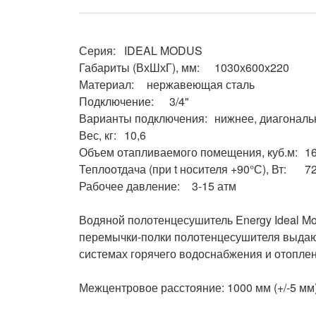
Серия:	IDEAL MODUS

Габариты (ВхШхГ), мм:	1030х600х220

Материал:	нержавеющая сталь

Подключение:	3/4"

Варианты подключения:	нижнее, диагональное, боковое

Вес, кг:	10,6

Объем отапливаемого помещения, куб.м:	16

Теплоотдача (при t носителя +90°С), Вт:	727

Рабочее давление:	3-15 атм

Водяной полотенцесушитель Energy Ideal Mo
перемычки-полки полотенцесушителя выдаютс
системах горячего водоснабжения и отоплени
Межцентровое расстояние: 1000 мм (+/-5 мм)