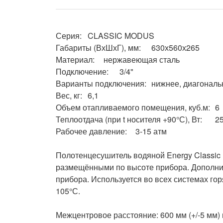
Серия:	CLASSIC MODUS

Габариты (ВхШхГ), мм:	630х560х265

Материал:	нержавеющая сталь

Подключение:	3/4"

Варианты подключения:	нижнее, диагональное, боковое

Вес, кг:	6,1

Объем отапливаемого помещения, куб.м:	6

Теплоотдача (при t носителя +90°С), Вт:	253

Рабочее давление:	3-15 атм

Полотенцесушитель водяной Energy Classic 
размещёнными по высоте прибора. Дополнит
прибора. Используется во всех системах гор
105°С.

Межцентровое расстояние: 600 мм (+/-5 мм) 