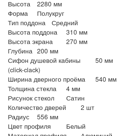
Высота 	2280 мм

Форма 	Полукруг

Тип поддона 	Средний

Высота поддона 	310 мм

Высота экрана 	270 мм

Глубина 	200 мм

Сифон душевой кабины 	50 мм 
(click-clack)

Ширина дверного проёма 	540 мм

Толщина стекла 	4 мм

Рисунок стекол 	Сатин

Количество дверей 	2 шт

Радиус 	556 мм

Цвет профиля 	Белый

Материал профиля 	Алюминий
