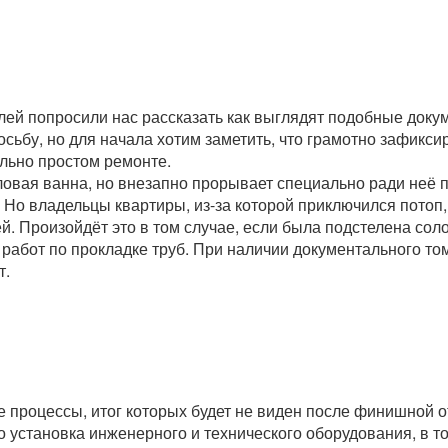
лей попросили нас рассказать как выглядят подобные доку
сьбу, но для начала хотим заметить, что грамотно зафикс
ельно простом ремонте.
гловая ванна, но внезапно прорывает специально ради неё 
Но владельцы квартиры, из-за которой приключился потоп, 
й. Произойдёт это в том случае, если была подстелена сол
работ по прокладке труб. При наличии документального то
т.
е процессы, итог которых будет не виден после финишной о
то установка инженерного и технического оборудования, в т