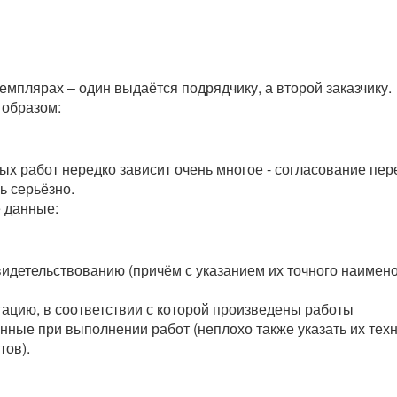
земплярах – один выдаётся подрядчику, а второй заказчику.
 образом:
ых работ нередко зависит очень многое - согласование пере
ь серьёзно.
 данные:
видетельствованию (причём с указанием их точного наимено
тацию, в соответствии с которой произведены работы
анные при выполнении работ (неплохо также указать их те
тов).