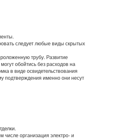
менты.
ировать следует любые виды скрытых
проложенную трубу. Развитие
могут обойтись без расходов на
омка в виде освидетельствования
му подтверждения именно они несут
тделки.
ом числе организация электро- и