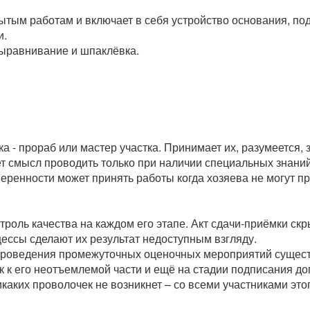
ытым работам и включает в себя устройство основания, под
и.
 выравнивание и шпаклёвка.
 - прораб или мастер участка. Принимает их, разумеется, з
 смысл проводить только при наличии специальных знаний. 
веренности может принять работы когда хозяева не могут п
троль качества на каждом его этапе. Акт сдачи-приёмки ск
ессы сделают их результат недоступным взгляду.
 проведения промежуточных оценочных мероприятий сущест
как к его неотъемлемой части и ещё на стадии подписания д
икаких проволочек не возникнет – со всеми участниками эт