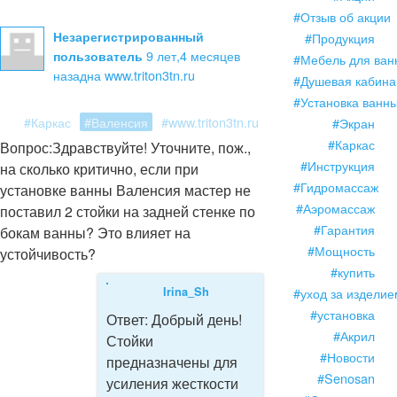
#Отзыв об акции
Незарегистрированный
#Продукция
9 лет,4 месяцев
пользователь
#Мебель для ван
назад
на www.triton3tn.ru
#Душевая кабина
#Установка ванн
#Каркас
#Валенсия
#www.triton3tn.ru
#Экран
#Каркас
Вопрос:
Здравствуйте! Уточните, пож.,
#Инструкция
на сколько критично, если при
#Гидромассаж
установке ванны Валенсия мастер не
#Аэромассаж
поставил 2 стойки на задней стенке по
#Гарантия
бокам ванны? Это влияет на
#Мощность
устойчивость?
#купить
Irina_Sh
#уход за изделие
#установка
Ответ:
Добрый день!
#Акрил
Стойки
#Новости
предназначены для
#Senosan
усиления жесткости