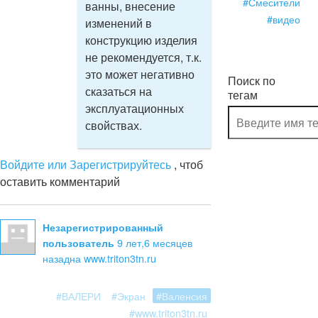
#Смесители
ванны, внесение
#видео
изменений в
конструкцию изделия
не рекомендуется, т.к.
это может негативно
Поиск по
сказаться на
тегам
эксплуатационных
свойствах.
Войдите или Зарегистрируйтесь
, чтоб
оставить комментарий
Незарегистрированный
9 лет,6 месяцев
пользователь
назад
на www.triton3tn.ru
#ВАЛЕРИ
#Экран
#Валенсия
#www.triton3tn.ru