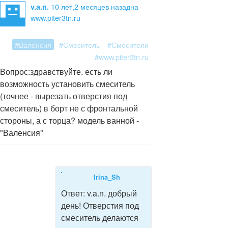
10 лет,2 месяцев назад
на
v.a.n.
www.piter3tn.ru
#Валенсия
#Смеситель
#Смесители
#www.piter3tn.ru
Вопрос:
здравствуйте. есть ли
возможность установить смеситель
(точнее - вырезать отверстия под
смеситель) в борт не с фронтальной
стороны, а с торца? модель ванной -
"Валенсия"
Irina_Sh
Ответ:
v.a.n. добрый
день! Отверстия под
смеситель делаются