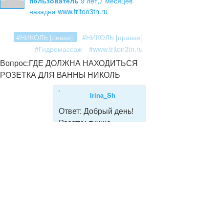
9 лет,7 месяцев
пользователь
назад
на www.triton3tn.ru
#НИКОЛЬ [левая].
#НИКОЛЬ [правая]
#Гидромассаж
#www.triton3tn.ru
Вопрос:
ГДЕ ДОЛЖНА НАХОДИТЬСЯ
РОЗЕТКА ДЛЯ ВАННЫ НИКОЛЬ
Irina_Sh
Ответ:
Добрый день!
Розетку лучше
расположить ближе к
спине на расстоянии
80 см от угла и 30 см
от пола.
Войдите или Зарегистрируйтесь
, чтоб
оставить комментарий