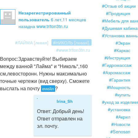
#Отзыв об акции
Незарегистрированный
#Продукция
6 лет,11 месяцев
пользователь
#Мебель для ван
назад
на www.triton3tn.ru
#Душевая кабина
#Установка ванн
#ЛАЙМА [левая]
#НИКОЛЬ [левая].
#Экран
#www.triton3tn.ru
#Каркас
#Инструкция
Вопрос:
Здравствуйте! Выбираем
#Гидромассаж
между ванной "Лайма" и "Николь",160
#Аэромассаж
см,левосторонн. Нужны максимально
#Гарантия
точные чертежи (вид сверху). Сможете
#Мощность
выслать на почту
?
емейл
#купить
Irina_Sh
#уход за изделие
#установка
Ответ:
Добрый день!
#Акрил
Ответ отправлен на
#Новости
эл. почту.
#Senosan