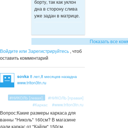
борту, так как уклон
дна в сторону слива
уже задан в матрице.
Показать все ком
Войдите или Зарегистрируйтесь
, чтоб
оставить комментарий
8 лет,8 месяцев назад
на
sovka
www.triton3tn.ru
#НИКОЛЬ [левая].
#НИКОЛЬ [правая]
#Каркас
#www.triton3tn.ru
Вопрос:
Какие размеры каркаса для
ванны "Николь" 160см? В магазине
дали каркас от "Кайли" 150см.