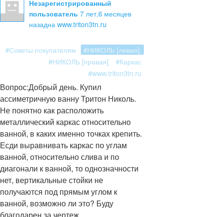
Незарегистрированный
7 лет,6 месяцев
пользователь
назад
на www.triton3tn.ru
#Советы покупателям
#НИКОЛЬ [левая].
#НИКОЛЬ [правая]
#Каркас
#www.triton3tn.ru
Вопрос:
Добрый день. Купил
ассиметричную ванну Тритон Николь.
Не понятно как расположить
металлический каркас относительно
ванной, в каких именно точках крепить.
Есди выравнивать каркас по углам
ванной, относительно слива и по
диагонали к ванной, то однозначности
нет, вертикальные стойки не
получаются под прямым углом к
ванной, возможно ли это? Буду
благодарен за чертеж.