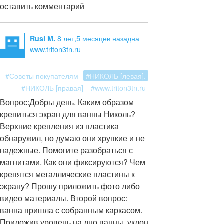
оставить комментарий
8 лет,5 месяцев назад
на
Rusl M.
www.triton3tn.ru
#Советы покупателям
#НИКОЛЬ [левая].
#НИКОЛЬ [правая]
#www.triton3tn.ru
Вопрос:
Добры день. Каким образом
крепиться экран для ванны Николь?
Верхние крепления из пластика
обнаружил, но думаю они хрупкие и не
надежные. Помогите разобраться с
магнитами. Как они фиксируются? Чем
крепятся металлические пластины к
экрану? Прошу приложить фото либо
видео материалы. Второй вопрос:
ванна пришла с собранным каркасом.
Приложив уровень на дно ванны, уклон