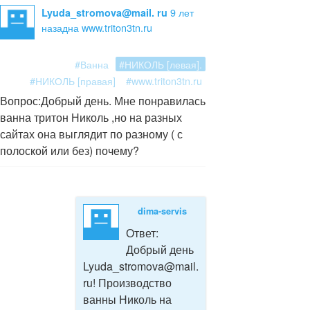
9 лет
Lyuda_stromova@mail. ru
назад
на www.triton3tn.ru
#Ванна
#НИКОЛЬ [левая].
#НИКОЛЬ [правая]
#www.triton3tn.ru
Вопрос:
Добрый день. Мне понравилась
ванна тритон Николь ,но на разных
сайтах она выглядит по разному ( с
полоской или без) почему?
dima-servis
Ответ:
Добрый день
Lyuda_stromova@mail.
ru! Производство
ванны Николь на