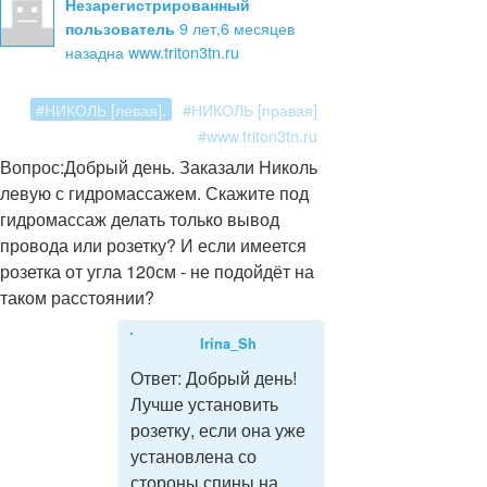
Незарегистрированный
9 лет,6 месяцев
пользователь
назад
на www.triton3tn.ru
#НИКОЛЬ [левая].
#НИКОЛЬ [правая]
#www.triton3tn.ru
Вопрос:
Добрый день. Заказали Николь
левую с гидромассажем. Скажите под
гидромассаж делать только вывод
провода или розетку? И если имеется
розетка от угла 120см - не подойдёт на
таком расстоянии?
Irina_Sh
Ответ:
Добрый день!
Лучше установить
розетку, если она уже
установлена со
стороны спины на