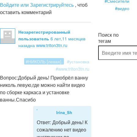
#Смесители
Войдите или Зарегистрируйтесь
, чтоб
#видео
оставить комментарий
Незарегистрированный
Поиск по
6 лет,11 месяцев
пользователь
тегам
назад
на www.triton3tn.ru
#НИКОЛЬ [левая].
#установка
#www.triton3tn.ru
Вопрос:
Добрый день! Приобрёл ванну
николь левую,где можно найти видео
по сборке каркаса и установке
ванны.Спасибо
Irina_Sh
Ответ:
Добрый день! К
сожалению нет видео
инструкции по