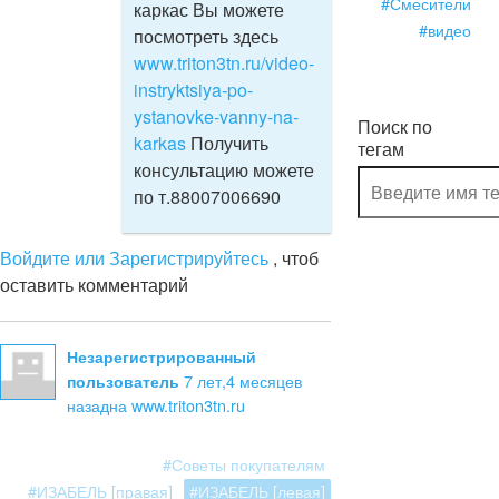
#Смесители
каркас Вы можете
#видео
посмотреть здесь
www.triton3tn.ru/video-
instryktsiya-po-
ystanovke-vanny-na-
Поиск по
karkas
Получить
тегам
консультацию можете
по т.88007006690
Войдите или Зарегистрируйтесь
, чтоб
оставить комментарий
Незарегистрированный
7 лет,4 месяцев
пользователь
назад
на www.triton3tn.ru
#Советы покупателям
#ИЗАБЕЛЬ [правая]
#ИЗАБЕЛЬ [левая]