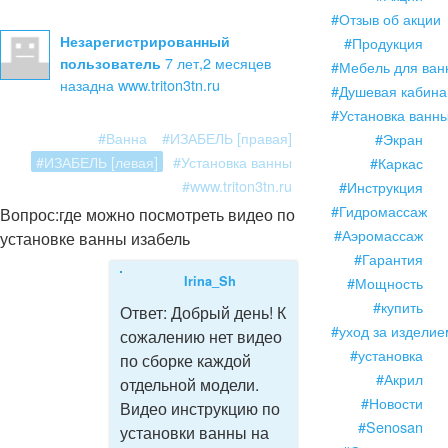
#Отзыв об акции
Незарегистрированный
#Продукция
7 лет,2 месяцев
пользователь
#Мебель для ван
назад
на www.triton3tn.ru
#Душевая кабина
#Установка ванн
#Ванна
#ИЗАБЕЛЬ [правая]
#Экран
#ИЗАБЕЛЬ [левая]
#Установка ванны
#Каркас
#www.triton3tn.ru
#Инструкция
#Гидромассаж
Вопрос:
где можно посмотреть видео по
#Аэромассаж
установке ванны изабель
#Гарантия
Irina_Sh
#Мощность
#купить
Ответ:
Добрый день! К
#уход за изделие
сожалению нет видео
#установка
по сборке каждой
#Акрил
отдельной модели.
#Новости
Видео инструкцию по
#Senosan
установки ванны на