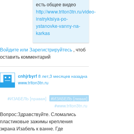
есть общее видео
http://www.triton3tn.ru/video-
instryktsiya-po-
ystanovke-vanny-na-
karkas
Войдите или Зарегистрируйтесь
, чтоб
оставить комментарий
8 лет,3 месяцев назад
на
cnhjrbyrf
www.triton3tn.ru
#ИЗАБЕЛЬ [правая]
#ИЗАБЕЛЬ [левая]
#www.triton3tn.ru
Вопрос:
Здравствуйте. Сломались
пластиковые зажимы крепления
экрана Изабель к ванне. Где