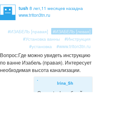
8 лет,11 месяцев назад
на
tush
www.triton3tn.ru
#ИЗАБЕЛЬ [правая]
#ИЗАБЕЛЬ [левая]
#Установка ванны
#Инструкция
#установка
#www.triton3tn.ru
Вопрос:
Где можно увидеть инструкцию
по ванне Изабель (правая). Интересует
необходимая высота канализации.
Irina_Sh
Ответ:
tush, добрый
день! Всю
техническую
документацию на
ванны можно
посмотреть здесь
http://www.triton3tn.ru/techdoc