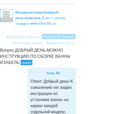
Незарегистрированный
8 лет,1 месяц
пользователь
назад
на www.triton3tn.ru
#ИЗАБЕЛЬ [правая]
#ИЗАБЕЛЬ [левая]
#Установка ванны
#www.triton3tn.ru
Вопрос:
ДОБРЫЙ ДЕНЬ.МОЖНО
ИНСТРУКЦИЮ ПО СБОРКЕ ВАННЫ
ИЗАБЕЛЬ
емейл
Irina_Sh
Ответ:
Добрый день! К
сожалению нет видео
инструкции по
установке ванны на
каркас каждой
отдельной модели,