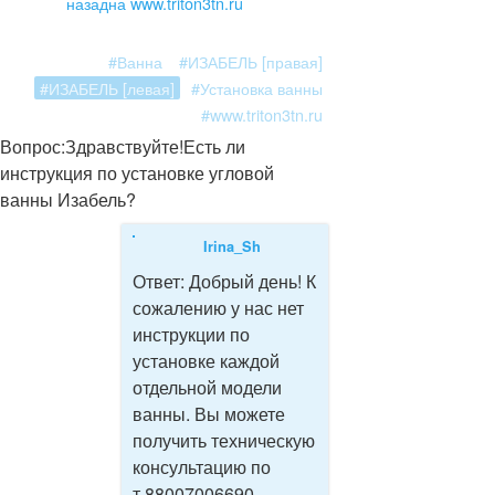
назад
на www.triton3tn.ru
#Ванна
#ИЗАБЕЛЬ [правая]
#ИЗАБЕЛЬ [левая]
#Установка ванны
#www.triton3tn.ru
Вопрос:
Здравствуйте!Есть ли
инструкция по установке угловой
ванны Изабель?
Irina_Sh
Ответ:
Добрый день! К
сожалению у нас нет
инструкции по
установке каждой
отдельной модели
ванны. Вы можете
получить техническую
консультацию по
т.88007006690