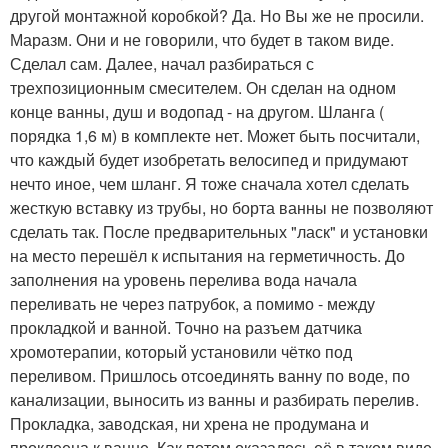
другой монтажной коробкой? Да. Но Вы же не просили.
Маразм. Они и не говорили, что будет в таком виде.
Сделал сам. Далее, начал разбираться с
трехпозиционным смесителем. Он сделан на одном
конце ванны, душ и водопад - на другом. Шланга (
порядка 1,6 м) в комплекте нет. Может быть посчитали,
что каждый будет изобретать велосипед и придумают
нечто иное, чем шланг. Я тоже сначала хотел сделать
жесткую вставку из трубы, но борта ванны не позволяют
сделать так. После предварительных "ласк" и установки
на место перешёл к испытания на герметичность. До
заполнения на уровень перелива вода начала
переливать не через патрубок, а помимо - между
прокладкой и ванной. Точно на разъем датчика
хромотерапии, который установили чётко под
переливом. Пришлось отсоединять ванну по воде, по
канализации, выносить из ванны и разбирать перелив.
Прокладка, заводская, ни хрена не продумана и
проклеена к ванне. Как потом оказалось её в таком виде