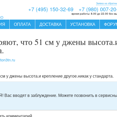
Заявка на обратны
+7 (495) 150-32-69
+7 (980) 007-20
время работы:
8.00 до 22.00 без в
МО
ИЯ
ОПЛАТА
ДОСТАВКА
УСТАНОВКА
ФОРУ
ряют, что 51 см у джены высота.
а.
iton3tn.ru
 см у джены высота.и крепление другое.никак у стандарта.
Вас вводят в заблуждение. Можете позвонить в сервисный
вить комментарий