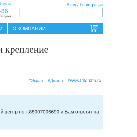
й звонок
Вход
/
Регистрация
-86
ыходных
М
О КОМПАНИИ
и крепление
#Экран
#Джена
#www.triton3tn.ru
 центр по т.88007006690 и Вам ответят на