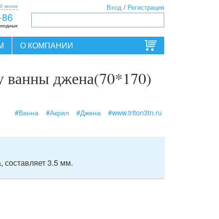
й звонок
Вход
/
Регистрация
-86
ыходных
М
О КОМПАНИИ
у ванны джена(70*170)
#Ванна
#Акрил
#Джена
#www.triton3tn.ru
 составляет 3.5 мм.