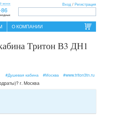
й звонок
Вход
/
Регистрация
-86
ыходных
М
О КОМПАНИИ
 кабина Тритон В3 ДН1
#Душевая кабина
#Москва
#www.triton3tn.ru
рдраты)? г. Москва