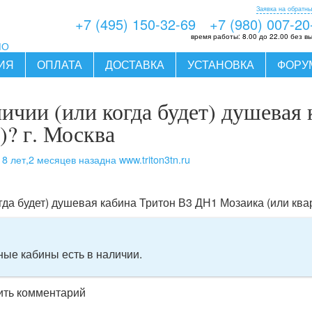
Заявка на обратны
+7 (495) 150-32-69
+7 (980) 007-20
время работы:
8.00 до 22.00 без в
МО
ИЯ
ОПЛАТА
ДОСТАВКА
УСТАНОВКА
ФОРУ
личии (или когда будет) душевая
)? г. Москва
8 лет,2 месяцев назад
на www.triton3tn.ru
ь
огда будет) душевая кабина Тритон В3 ДН1 Мозаика (или ква
ные кабины есть в наличии.
вить комментарий