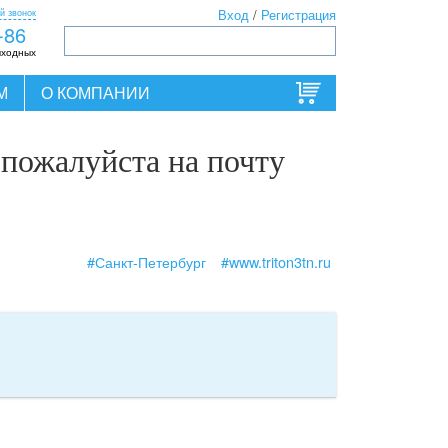
й звонок
Вход
/
Регистрация
-86
ыходных
М
О КОМПАНИИ
 пожалуйста на почту
#Санкт-Петербург
#www.triton3tn.ru