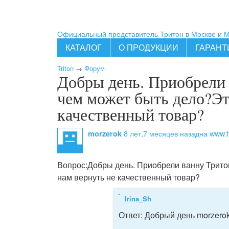
Официальный представитель Тритон в Москве и 
КАТАЛОГ
О ПРОДУКЦИИ
ГАРАНТ
Triton
→
Форум
Добры день. Приобрели 
чем может быть дело?Эт
качественный товар?
8 лет,7 месяцев назад
на www.tr
morzerok
Вопрос:
Добры день. Приобрели ванну Тритон
нам вернуть не качественный товар?
Irina_Sh
Ответ:
Добрый день morzerok