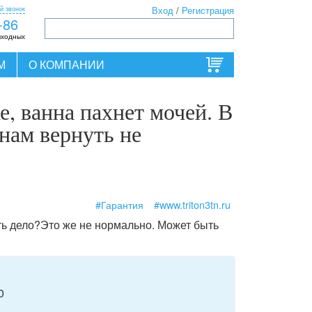
й звонок
Вход
/
Регистрация
-86
ыходных
М
О КОМПАНИИ
, ванна пахнет мочей. В
нам вернуть не
#Гарантия
#www.triton3tn.ru
ть дело?Это же не нормально. Может быть
0