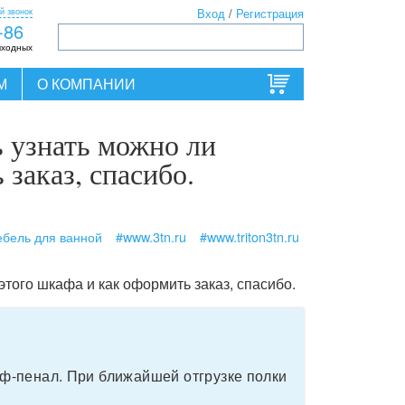
й звонок
Вход
/
Регистрация
-86
ыходных
М
О КОМПАНИИ
ь узнать можно ли
 заказ, спасибо.
бель для ванной
#www.3tn.ru
#www.triton3tn.ru
этого шкафа и как оформить заказ, спасибо.
аф-пенал. При ближайшей отгрузке полки