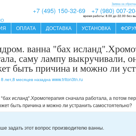
Заявка на обратны
+7 (495) 150-32-69
+7 (980) 007-20
время работы:
8.00 до 22.00 без в
МО
ИЯ
ОПЛАТА
ДОСТАВКА
УСТАНОВКА
ФОРУ
идром. ванна "бах исланд".Хромо
тала, саму лампу выкручивали, он
жет быть причина и можно ли ус
8 лет,8 месяцев назад
на www.triton3tn.ru
ь
 "бах исланд".Хромотерапия сначала работала, а потом пе
может быть причина и можно ли устранить самостоятельно?
ше задать этот вопрос производителю ванны.