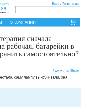
й звонок
Вход
/
Регистрация
-86
ыходных
М
О КОМПАНИИ
терапия сначала
а рабочая, батарейки в
транить самостоятельно?
#www.triton3tn.ru
рестала, саму лампу выкручивали, она