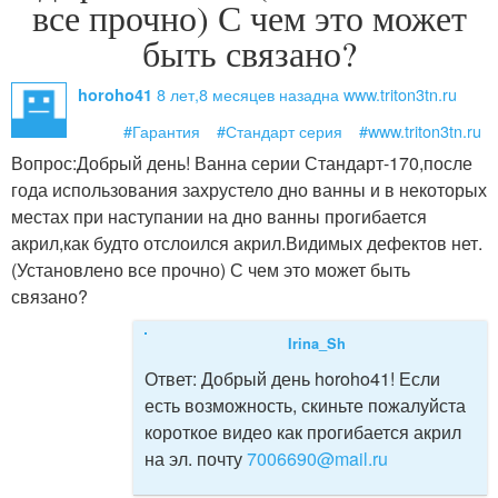
все прочно) С чем это может
быть связано?
8 лет,8 месяцев назад
на www.triton3tn.ru
horoho41
#Гарантия
#Стандарт серия
#www.triton3tn.ru
Вопрос:
Добрый день! Ванна серии Стандарт-170,после
года использования захрустело дно ванны и в некоторых
местах при наступании на дно ванны прогибается
акрил,как будто отслоился акрил.Видимых дефектов нет.
(Установлено все прочно) С чем это может быть
связано?
Irina_Sh
Ответ:
Добрый день horoho41! Если
есть возможность, скиньте пожалуйста
короткое видео как прогибается акрил
на эл. почту
7006690@mail.ru