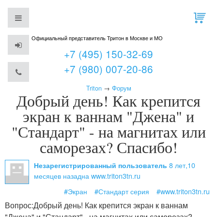
Официальный представитель Тритон в Москве и МО
+7 (495) 150-32-69
+7 (980) 007-20-86
Triton
→
Форум
Добрый день! Как крепится
экран к ваннам "Джена" и
"Стандарт" - на магнитах или
саморезах? Спасибо!
8 лет,10
Незарегистрированный пользователь
месяцев назад
на www.triton3tn.ru
#Экран
#Стандарт серия
#www.triton3tn.ru
Вопрос:
Добрый день! Как крепится экран к ваннам
"Джена" и "Стандарт" - на магнитах или саморезах?