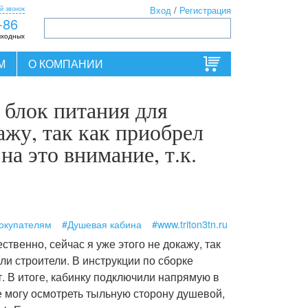
й звонок
Вход
/
Регистрация
-86
ыходных
М
О КОМПАНИИ
 блок питания для
ажу, так как приобрел
на это внимание, т.к.
окупателям
#Душевая кабина
#www.triton3tn.ru
твенно, сейчас я уже этого не докажу, так
али строители. В инструкции по сборке
т. В итоге, кабинку подключили напрямую в
не могу осмотреть тыльную сторону душевой,