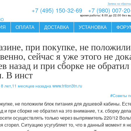
Заявка на обратны
+7 (495) 150-32-69
+7 (980) 007-20
время работы:
8.00 до 22.00 без в
МО
ИЯ
ОПЛАТА
ДОСТАВКА
УСТАНОВКА
ФОРУ
азине, при покупке, не положили
енно, сейчас я уже этого не док
в назад и при сборке не обратил 
. В инст
8 лет,11 месяцев назад
на www.triton3tn.ru
ь
#Советы п
купке, не положили блок питания для душевой кабины. Естес
 и при сборке не обратил на это внимание, т.к. сборку дел
росети осуществлять только через выпрямитель 220/12 Воль
ия сгорел. Ситуацию усугубляет то, что в данный момент я 