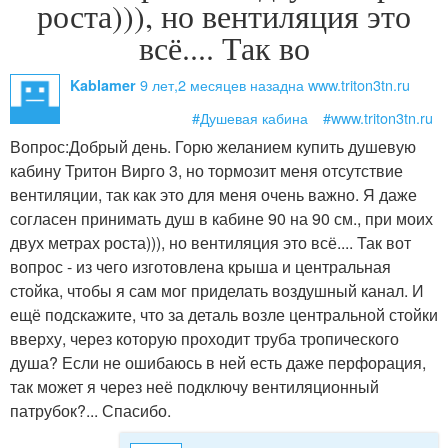
роста))), но вентиляция это
всё.... Так во
9 лет,2 месяцев назад
на www.triton3tn.ru
Kablamer
#Душевая кабина
#www.triton3tn.ru
Вопрос:
Добрый день. Горю желанием купить душевую
кабину Тритон Вирго 3, но тормозит меня отсутствие
вентиляции, так как это для меня очень важно. Я даже
согласен принимать душ в кабине 90 на 90 см., при моих
двух метрах роста))), но вентиляция это всё.... Так вот
вопрос - из чего изготовлена крыша и центральная
стойка, чтобы я сам мог приделать воздушный канал. И
ещё подскажите, что за деталь возле центральной стойки
вверху, через которую проходит труба тропического
душа? Если не ошибаюсь в ней есть даже перфорация,
так может я через неё подключу вентиляционный
патрубок?... Спасибо.