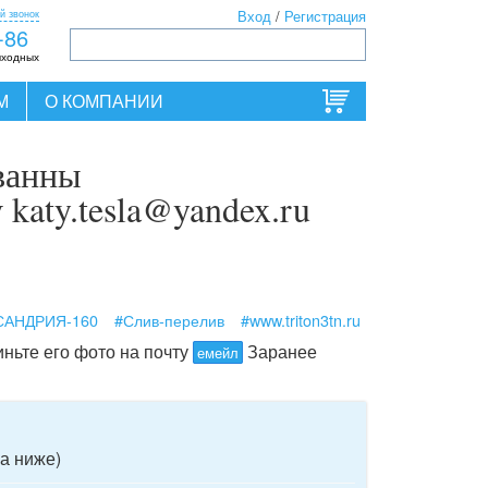
й звонок
Вход
/
Регистрация
-86
ыходных
М
О КОМПАНИИ
 ванны
katy.tesla@yandex.ru
САНДРИЯ-160
#Слив-перелив
#www.triton3tn.ru
ньте его фото на почту
Заранее
емейл
а ниже)