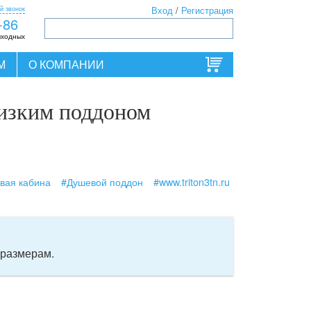
й звонок
Вход
/
Регистрация
-86
ыходных
М
О КОМПАНИИ
низким поддоном
вая кабина
#Душевой поддон
#www.triton3tn.ru
 размерам.