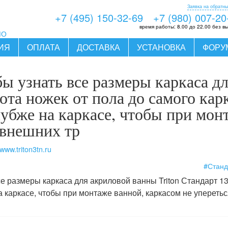
Заявка на обратны
+7 (495) 150-32-69
+7 (980) 007-20
время работы:
8.00 до 22.00 без в
МО
ИЯ
ОПЛАТА
ДОСТАВКА
УСТАНОВКА
ФОРУ
бы узнать все размеры каркаса д
ота ножек от пола до самого кар
лубже на каркасе, чтобы при мон
 внешних тр
www.triton3tn.ru
#Станд
е размеры каркаса для акриловой ванны Triton Стандарт 13
 каркасе, чтобы при монтаже ванной, каркасом не упереться