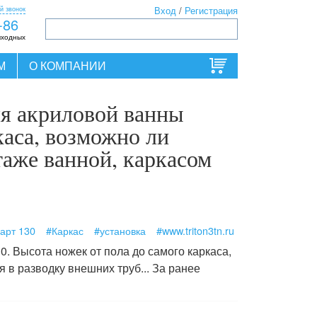
й звонок
Вход
/
Регистрация
-86
ыходных
М
О КОМПАНИИ
ля акриловой ванны
каса, возможно ли
таже ванной, каркасом
арт 130
#Каркас
#установка
#www.triton3tn.ru
0. Высота ножек от пола до самого каркаса,
 в разводку внешних труб... За ранее