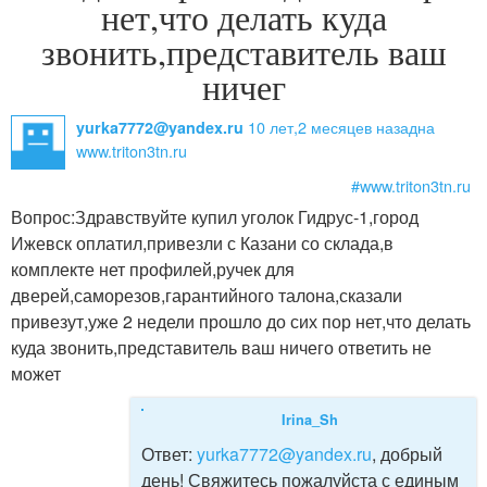
нет,что делать куда
звонить,представитель ваш
ничег
10 лет,2 месяцев назад
на
yurka7772@yandex.ru
www.triton3tn.ru
#www.triton3tn.ru
Вопрос:
Здравствуйте купил уголок Гидрус-1,город
Ижевск оплатил,привезли с Казани со склада,в
комплекте нет профилей,ручек для
дверей,саморезов,гарантийного талона,сказали
привезут,уже 2 недели прошло до сих пор нет,что делать
куда звонить,представитель ваш ничего ответить не
может
Irina_Sh
Ответ:
yurka7772@yandex.ru
, добрый
день! Свяжитесь пожалуйста с единым