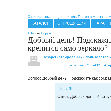
Официальный представитель Тритон в Москве и 
КАТАЛОГ
О ПРОДУКЦИИ
ГАРАНТ
Triton
→
Форум
Добрый день! Подскажит
крепится само зеркало?
Незарегистрированный пользовател
#Зеркало "Эко-60"
#Зе
Вопрос:
Добрый день! Подскажите как собрат
Irina_Sh
Ответ:
Добрый день! Инструк