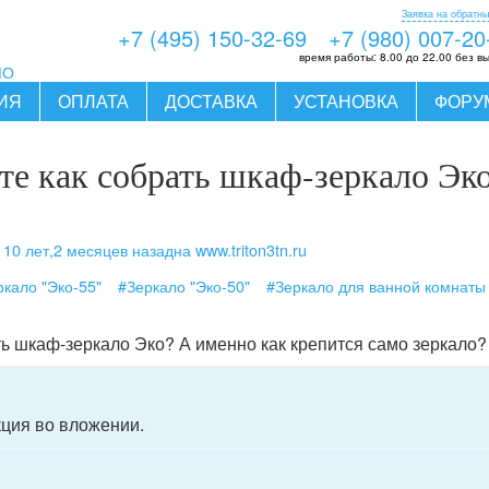
Заявка на обратны
+7 (495) 150-32-69
+7 (980) 007-20
время работы:
8.00 до 22.00 без в
МО
ИЯ
ОПЛАТА
ДОСТАВКА
УСТАНОВКА
ФОРУ
е как собрать шкаф-зеркало Эк
10 лет,2 месяцев назад
на www.triton3tn.ru
ь
ркало "Эко-55"
#Зеркало "Эко-50"
#Зеркало для ванной комнаты 
ь шкаф-зеркало Эко? А именно как крепится само зеркало?
ция во вложении.