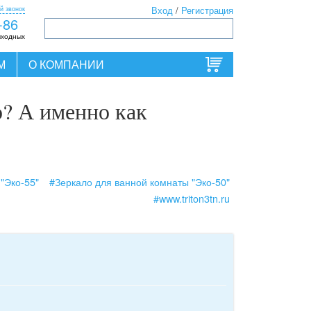
й звонок
Вход
/
Регистрация
-86
ыходных
М
О КОМПАНИИ
о? А именно как
"Эко-55"
#Зеркало для ванной комнаты "Эко-50"
#www.triton3tn.ru