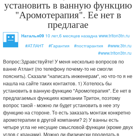
установить в ванную функцию
"Аромотерапия". Ее нет в
предлагае
10 лет,6 месяцев назад
на www.triton3tn.ru
Наталья09
#АТЛАНТ
#Гарантия
#постгарантия
#www.3tn.ru
#www.triton3tn.ru
Вопрос:
Здравствуйте! У меня несколько вопросов по
ванне Атлант (по телефону почему-то не смогли
пояснить). Сказали "написать инженерам", но что-то я не
нашла на сайте таких контактов. 1) Хотелось бы
установить в ванную функцию "Аромотерапия". Ее нет в
предлагаемых функциях компании Тритон, поэтому
вопрос такой - можно ли будет установить в нее эту
функцию на стороне. То есть заказать монтаж конкретно
аромотерапии в другой компании? 2) У ванны есть
четыре угла не несущие смысловой функции (кроме двух
углов с кранами). Можно ли физически проделать в