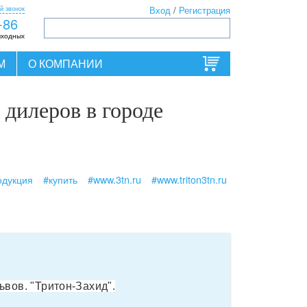
й звонок
Вход
/
Регистрация
-86
ыходных
М
О КОМПАНИИ
дилеров в городе
одукция
#купить
#www.3tn.ru
#www.triton3tn.ru
ьвов
. "Тритон-Захид".