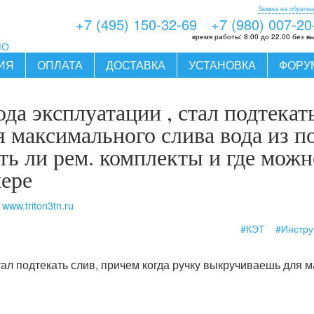
Заявка на обратны
+7 (495) 150-32-69
+7 (980) 007-20
время работы:
8.00 до 22.00 без в
МО
ИЯ
ОПЛАТА
ДОСТАВКА
УСТАНОВКА
ФОРУ
ода эксплуатации , стал подтекат
 максимального слива вода из по
есть ли рем. комплекты и где мож
пере
 www.triton3tn.ru
#КЭТ
#Инстру
стал подтекать слив, причем когда ручку выкручиваешь для 