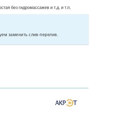
тая без гидромассажев и т.д. и т.п.
ем заменить слив-перелив.