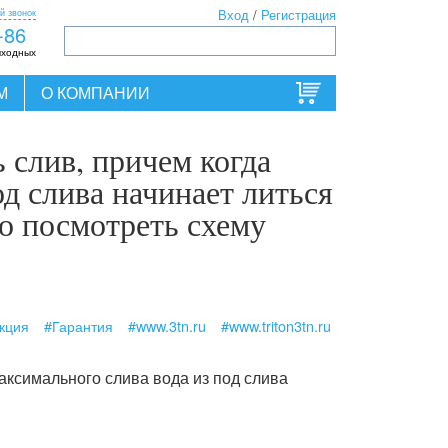
й звонок
Вход
/
Регистрация
-86
ыходных
М
О КОМПАНИИ
ь слив, причем когда
д слива начинает литься
но посмотреть схему
кция
#Гарантия
#www.3tn.ru
#www.triton3tn.ru
максимального слива вода из под слива