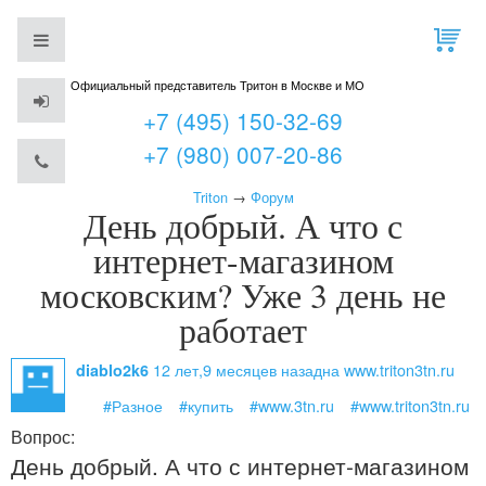
Официальный представитель Тритон в Москве и МО
+7 (495) 150-32-69
+7 (980) 007-20-86
Triton
→
Форум
День добрый. А что с
интернет-магазином
московским? Уже 3 день не
работает
12 лет,9 месяцев назад
на www.triton3tn.ru
diablo2k6
#Разное
#купить
#www.3tn.ru
#www.triton3tn.ru
Вопрос:
День добрый. А что с интернет-магазином