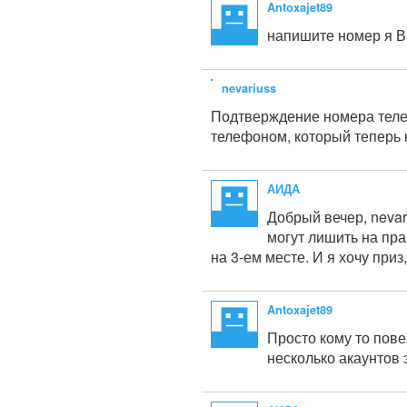
Antoxajet89
напишите номер я 
nevariuss
Подтверждение номера телеф
телефоном, который теперь не
АИДА
Добрый вечер,
nevar
могут лишить на пра
на 3-ем месте. И я хочу приз
Antoxajet89
Просто кому то пове
несколько акаунтов э