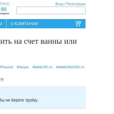
й звонок
Вход
/
Регистрация
-86
ыходных
М
О КОМПАНИИ
нить на счет ванны или
#Разное
#Акции
#www.3tn.ru
#www.triton3tn.ru
?!
Вы не берете трубку.