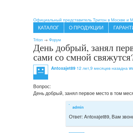
Официальный представитель Тритон в Москве и 
КАТАЛОГ
О ПРОДУКЦИИ
ГАРАНТ
Triton
→
Форум
День добрый, занял перв
сами со смной свяжутся
12 лет,9 месяцев назад
на ww
Antoxajet89
Вопрос:
День добрый, занял первое место в том меся
admin
Ответ:
Antoxajet89, Вам звон