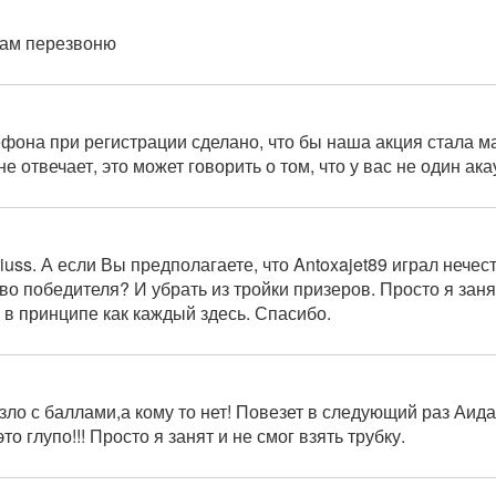
Вам перезвоню
она при регистрации сделано, что бы наша акция стала м
 отвечает, это может говорить о том, что у вас не один ака
iuss
. А если Вы предполагаете, что
Antoxajet89
играл нечест
во победителя? И убрать из тройки призеров. Просто я заня
, в принципе как каждый здесь. Спасибо.
зло с баллами,а кому то нет! Повезет в следующий раз Аида
то глупо!!! Просто я занят и не смог взять трубку.