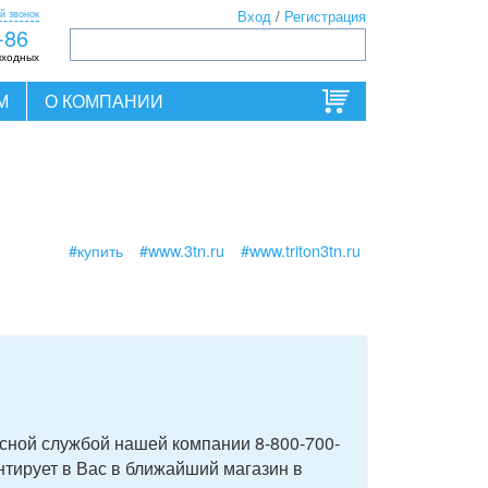
й звонок
Вход
/
Регистрация
-86
ыходных
М
О КОМПАНИИ
#купить
#www.3tn.ru
#www.triton3tn.ru
исной службой нашей компании 8-800-700-
ентирует в Вас в ближайший магазин в