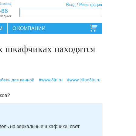
й звонок
Вход
/
Регистрация
-86
ыходных
М
О КОМПАНИИ
х шкафчиках находятся
бель для ванной
#www.3tn.ru
#www.triton3tn.ru
ков?
ель на зеркальные шкафчики, свет