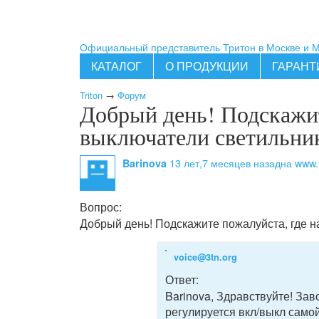
Официальный представитель Тритон в Москве и 
КАТАЛОГ
О ПРОДУКЦИИ
ГАРАНТ
Triton
→
Форум
Добрый день! Подскажит
выключатели светильни
13 лет,7 месяцев назад
на www.t
Barinova
Вопрос:
Добрый день! Подскажите пожалуйста, где 
voice@3tn.org
Ответ:
Barinova, Здравствуйте! За
регулируется вкл/выкл само