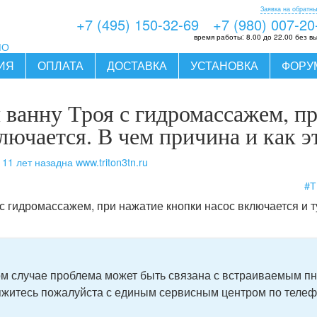
Заявка на обратны
+7 (495) 150-32-69
+7 (980) 007-20
время работы:
8.00 до 22.00 без в
МО
ИЯ
ОПЛАТА
ДОСТАВКА
УСТАНОВКА
ФОРУ
 ванну Троя с гидромассажем, п
лючается. В чем причина и как э
11 лет назад
на www.triton3tn.ru
ь
#
 гидромассажем, при нажатие кнопки насос включается и ту
ом случае проблема может быть связана с встраиваемым п
житесь пожалуйста с единым сервисным центром по телеф