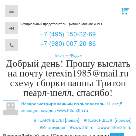
Официальный представитель Тритон в Москве и МО
+7 (495) 150-32-69
+7 (980) 007-20-86
Triton
→
Форум
Добрый день! Прошу выслать
на почту terexin1985@mail.ru
схему сборки ванны Тритон
пеарл-шелл, спасибо!
11 лет,5
Незарегистрированный пользователь
месяцев назад
на www.triton3tn.ru
#ПЕАРЛ-ШЕЛЛ [левая]
#ПЕАРЛ-ШЕЛЛ [правая]
#Инструкция
#www.3tn.ru
#www.triton3tn.ru
Вопрос:
Добрый день! Прошу выслать на почту