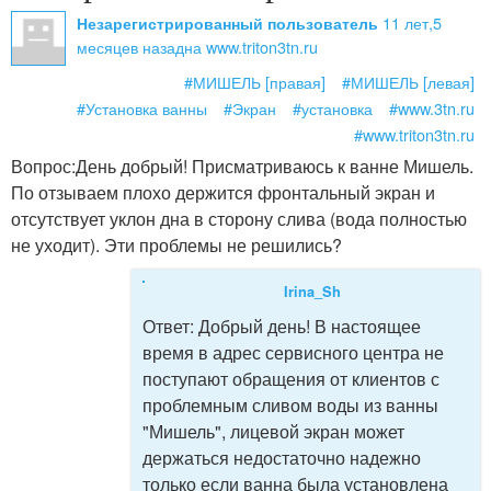
11 лет,5
Незарегистрированный пользователь
месяцев назад
на www.triton3tn.ru
#МИШЕЛЬ [правая]
#МИШЕЛЬ [левая]
#Установка ванны
#Экран
#установка
#www.3tn.ru
#www.triton3tn.ru
Вопрос:
День добрый! Присматриваюсь к ванне Мишель.
По отзываем плохо держится фронтальный экран и
отсутствует уклон дна в сторону слива (вода полностью
не уходит). Эти проблемы не решились?
Irina_Sh
Ответ:
Добрый день! В настоящее
время в адрес сервисного центра не
поступают обращения от клиентов с
проблемным сливом воды из ванны
"Мишель", лицевой экран может
держаться недостаточно надежно
только если ванна была установлена