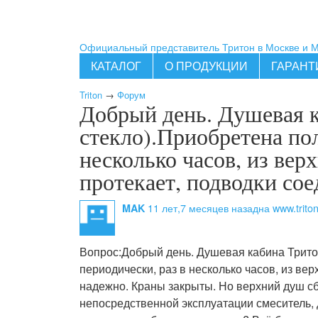
Официальный представитель Тритон в Москве и 
КАТАЛОГ
О ПРОДУКЦИИ
ГАРАНТ
Triton
→
Форум
Добрый день. Душевая к
стекло).Приобретена пол
несколько часов, из вер
протекает, подводки со
11 лет,7 месяцев назад
на www.triton
MAK
Вопрос:
Добрый день. Душевая кабина Тритон
периодически, раз в несколько часов, из ве
надежно. Краны закрыты. Но верхний душ сб
непосредственной эксплуатации смеситель, 