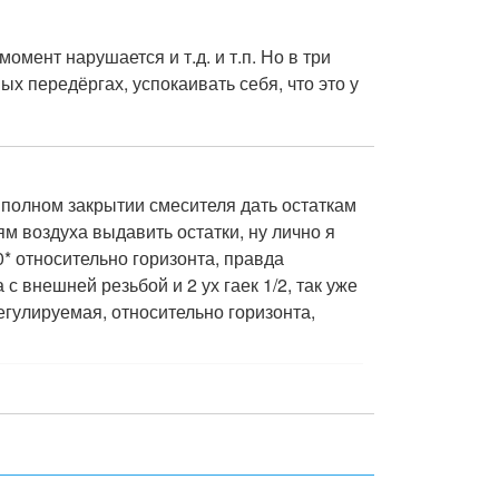
омент нарушается и т.д. и т.п. Но в три
х передёргах, успокаивать себя, что это у
 полном закрытии смесителя дать остаткам
ям воздуха выдавить остатки, ну лично я
0* относительно горизонта, правда
с внешней резьбой и 2 ух гаек 1/2, так уже
егулируемая, относительно горизонта,