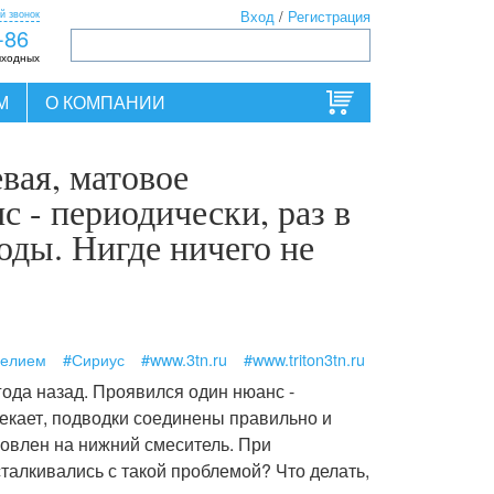
й звонок
Вход
/
Регистрация
-86
ыходных
М
О КОМПАНИИ
вая, матовое
 - периодически, раз в
оды. Нигде ничего не
делием
#Сириус
#www.3tn.ru
#www.triton3tn.ru
года назад. Проявился один нюанс -
текает, подводки соединены правильно и
новлен на нижний смеситель. При
талкивались с такой проблемой? Что делать,