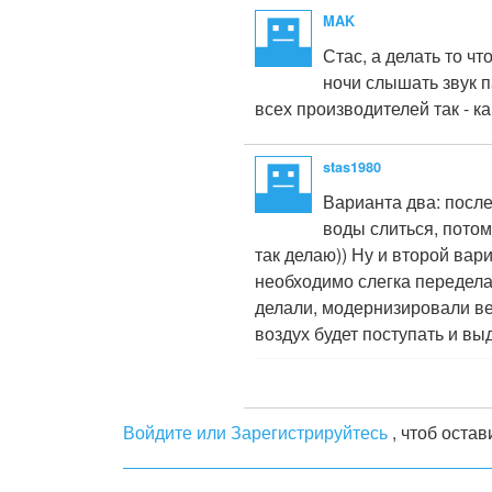
MAK
Стас, а делать то чт
ночи слышать звук п
всех производителей так - ка
stas1980
Варианта два: посл
воды слиться, потом
так делаю)) Ну и второй вар
необходимо слегка переделат
делали, модернизировали вер
воздух будет поступать и в
Войдите или Зарегистрируйтесь
, чтоб оста