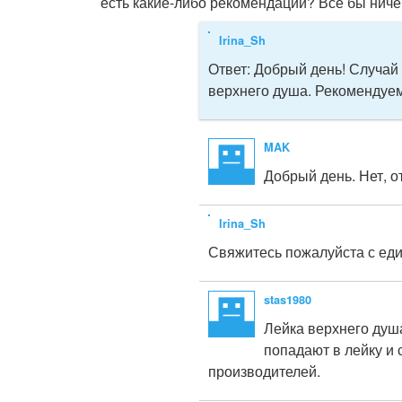
есть какие-либо рекомендации? Всё бы ничег
Irina_Sh
Ответ:
Добрый день! Случай 
верхнего душа. Рекомендуем
MAK
Добрый день. Нет, о
Irina_Sh
Свяжитесь пожалуйста с ед
stas1980
Лейка верхнего душа
попадают в лейку и 
производителей.