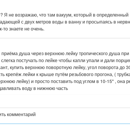
о? Я не возражаю, что там вакуум, который в определенный м
адающей с двух метров воды в ванну и просыпаясь в нервны
к-то знаете не очень.
е приёма душа через верхнюю лейку тропического душа при
 слегка постучать по лейке чтобы капли упали и дали порци
иант, купить верхнюю поворотную лейку, угол поворота до 3
ь крепёж лейки к крыше путём резьбового прогона, ( трубка 
хнюю лейку) и просто поставить под углом в 10-15* , она р
ыдавливать воду в нижнюю часть
вить комментарий