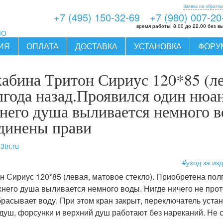
Заявка на обратны
+7 (495) 150-32-69
+7 (980) 007-20
время работы:
8.00 до 22.00 без в
МО
ИЯ
ОПЛАТА
ДОСТАВКА
УСТАНОВКА
ФОРУ
абина Тритон Сириус 120*85 (ле
года назад.Проявился один нюанс
хнего душа выливается немного в
единены прави
3tn.ru
#уход за из
 Сириус 120*85 (левая, матовое стекло). Приобретена пол
рхнего душа выливается немного воды. Нигде ничего не про
расывает воду. При этом кран закрыт, переключатель уста
душ, форсунки и верхний душ работают без нареканий. Не с