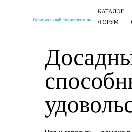
КАТАЛОГ
Официальный представитель Тритон в Москве и 
ФОРУМ
Досадны
способн
удоволь
Что и говорить – ремонт 