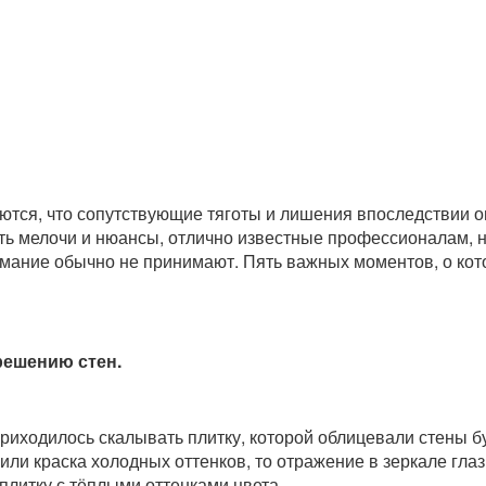
ются, что сопутствующие тяготы и лишения впоследствии оп
сть мелочи и нюансы, отлично известные профессионалам, н
имание обычно не принимают. Пять важных моментов, о кото
решению стен.
риходилось скалывать плитку, которой облицевали стены бу
или краска холодных оттенков, то отражение в зеркале гла
плитку с тёплыми оттенками цвета.