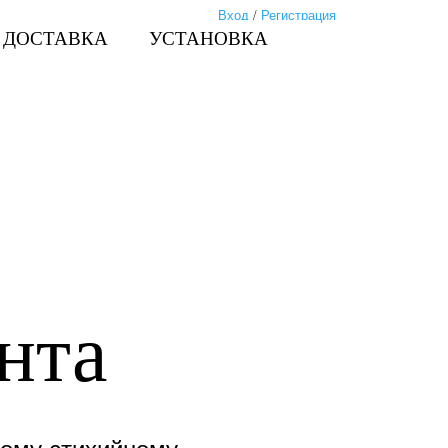
Вход
/
Регистрация
ДОСТАВКА
УСТАНОВКА
нта
шому стихийному