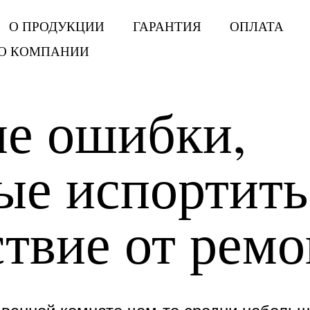
О ПРОДУКЦИИ
ГАРАНТИЯ
ОПЛАТА
МО
О КОМПАНИИ
е ошибки,
ые испортить
ствие от ремо
в ванной комнате чем-то сродни неболь